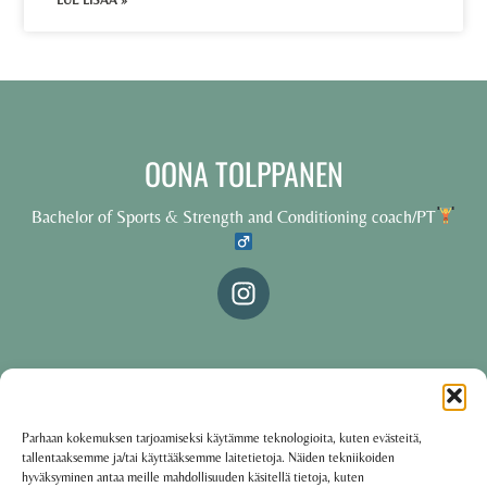
LUE LISÄÄ »
OONA TOLPPANEN
Bachelor of Sports & Strength and Conditioning coach/PT
© 2025 Oona Tolppanen – All rights reserved
Parhaan kokemuksen tarjoamiseksi käytämme teknologioita, kuten evästeitä,
tallentaaksemme ja/tai käyttääksemme laitetietoja. Näiden tekniikoiden
·
Käyttöehdot
Tietosuojakäytäntö
hyväksyminen antaa meille mahdollisuuden käsitellä tietoja, kuten