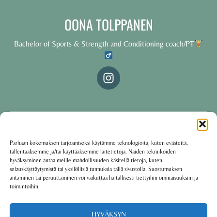
OONA TOLPPANEN
Bachelor of Sports & Strength and Conditioning coach/PT
© 2025 Oona Tolppanen – All rights reserved
Parhaan kokemuksen tarjoamiseksi käytämme teknologioita, kuten evästeitä,
tallentaaksemme ja/tai käyttääksemme laitetietoja. Näiden tekniikoiden
·
Käyttöehdot
Tietosuojakäytäntö
hyväksyminen antaa meille mahdollisuuden käsitellä tietoja, kuten
selauskäyttäytymistä tai yksilöllisiä tunnuksia tällä sivustolla. Suostumuksen
antaminen tai peruuttaminen voi vaikuttaa haitallisesti tiettyihin ominaisuuksiin ja
toimintoihin.
Oona Tolppanen · Finland
Powered by
Group coaching software CoCoach
HYVÄKSYN