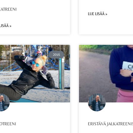
KATREENI
LUE LISÄÄ »
LISÄÄ »
2016
OTREENI
ERISTÄVÄ JALKATREENI