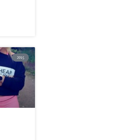
2015
!