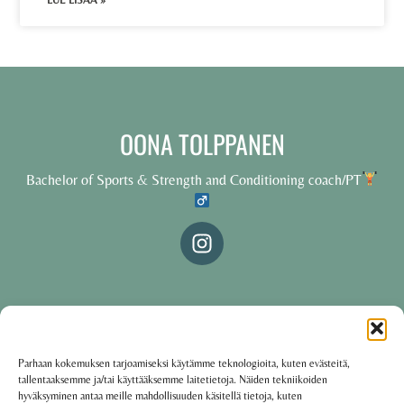
LUE LISÄÄ »
OONA TOLPPANEN
Bachelor of Sports & Strength and Conditioning coach/PT
© 2025 Oona Tolppanen – All rights reserved
Parhaan kokemuksen tarjoamiseksi käytämme teknologioita, kuten evästeitä,
tallentaaksemme ja/tai käyttääksemme laitetietoja. Näiden tekniikoiden
·
Käyttöehdot
Tietosuojakäytäntö
hyväksyminen antaa meille mahdollisuuden käsitellä tietoja, kuten