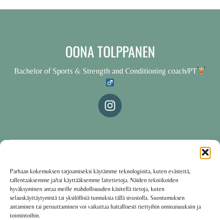
OONA TOLPPANEN
Bachelor of Sports & Strength and Conditioning coach/PT
© 2025 Oona Tolppanen – All rights reserved
Parhaan kokemuksen tarjoamiseksi käytämme teknologioita, kuten evästeitä,
tallentaaksemme ja/tai käyttääksemme laitetietoja. Näiden tekniikoiden
·
Käyttöehdot
Tietosuojakäytäntö
hyväksyminen antaa meille mahdollisuuden käsitellä tietoja, kuten
selauskäyttäytymistä tai yksilöllisiä tunnuksia tällä sivustolla. Suostumuksen
antaminen tai peruuttaminen voi vaikuttaa haitallisesti tiettyihin ominaisuuksiin ja
toimintoihin.
Oona Tolppanen · Finland