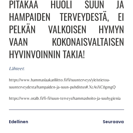
PITÄKÄÄ HUOLI SUUN JA
HAMPAIDEN TERVEYDESTÄ, EI
PELKÄN VALKOISEN HYMYN
VAAN KOKONAISVALTAISEN
HYVINVOINNIN TAKIA!
Lähteet
:
https://www.hammaslaakariliitto.fi/fi/suunterveys/yleistietoa-
suunterveydesta/hampaiden-ja-suun-puhdistus#.XcAsXC0gmgQ
https://www.oralb.fi/fi-fi/suun-terveys/hammashoito-ja-suuhygienia
Edellinen
Seuraava