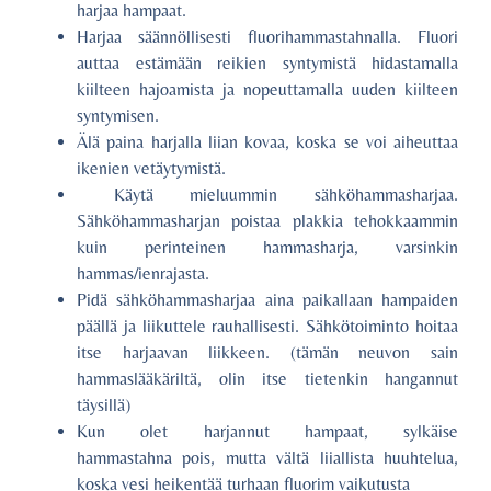
harjaa hampaat.
Harjaa säännöllisesti fluorihammastahnalla. Fluori
auttaa estämään reikien syntymistä hidastamalla
kiilteen hajoamista ja nopeuttamalla uuden kiilteen
syntymisen.
Älä paina harjalla liian kovaa, koska se voi aiheuttaa
ikenien vetäytymistä.
Käytä mieluummin sähköhammasharjaa.
Sähköhammasharjan poistaa plakkia tehokkaammin
kuin perinteinen hammasharja, varsinkin
hammas/ienrajasta.
Pidä sähköhammasharjaa aina paikallaan hampaiden
päällä ja liikuttele rauhallisesti. Sähkötoiminto hoitaa
itse harjaavan liikkeen. (tämän neuvon sain
hammaslääkäriltä, olin itse tietenkin hangannut
täysillä)
Kun olet harjannut hampaat, sylkäise
hammastahna pois, mutta vältä liiallista huuhtelua,
koska vesi heikentää turhaan fluorim vaikutusta