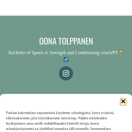
OONA TOLPPANEN
Bachelor of Sports & Strength and Conditioning coach/PT
© 2025 Oona Tolppanen – All rights reserved
Parhaan kokemuksen tarjoamiseksi käytämme teknologioita, kuten evästeitä,
tallentaaksemme ja/tai käyttääksemme laitetietoja. Näiden tekniikoiden
·
Käyttöehdot
Tietosuojakäytäntö
hyväksyminen antaa meille mahdollisuuden käsitellä tietoja, kuten
selauskäyttäytymistä tai yksilöllisiä tunnuksia tällä sivustolla. Suostumuksen