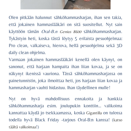
Olen pitkään halunnut sähköhammasharjan, ihan sen takia,
että jokainen hammaslääkäri on sitä suositellut. Nyt sain
käyttöön tämän
Oral-B.n
sähköhammasharjan.
Genius 8600
Tykästyin heti, koska tästä löytyy 5 erilaista pesuohjelmaa:
Pro clean, valkaiseva, hierova, hellä pesuohjelma sekä 3D
daily clean ohjelma.
Varmaan jokainen hammaslääkäri kenellä olen käynyt, on
sanonut, että harjaan hampaita ihan liian kovaa, ja se on
näkynyt ikenissä vauriona. Tässä sähköhammasharjassa on
painetunnistin, joka ilmoittaa heti, jos harjaan liian kovaa ja
hammasharjan vauhti hidastuu. Ihan täydellinen mulle!
Nyt on hyvä mahdollisuus ennakoita ja hankkia
sähköhammasharja esim. joulupukin konttiin… valikoima
kannattaa käydä jo tsekkaamassa, koska
on tulossa
Gigantilla
todella hyvä Black Friday -tarjous Oral-B:n kanssa! (
katso
!)
täältä valikoimaa