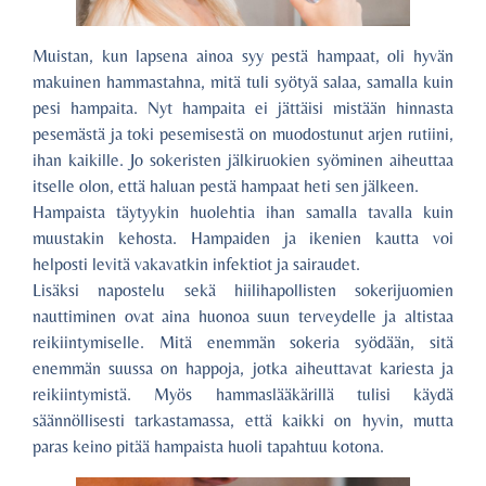
Muistan, kun lapsena ainoa syy pestä hampaat, oli hyvän
makuinen hammastahna, mitä tuli syötyä salaa, samalla kuin
pesi hampaita. Nyt hampaita ei jättäisi mistään hinnasta
pesemästä ja toki pesemisestä on muodostunut arjen rutiini,
ihan kaikille. Jo sokeristen jälkiruokien syöminen aiheuttaa
itselle olon, että haluan pestä hampaat heti sen jälkeen.
Hampaista täytyykin huolehtia ihan samalla tavalla kuin
muustakin kehosta. Hampaiden ja ikenien kautta voi
helposti levitä vakavatkin infektiot ja sairaudet.
Lisäksi napostelu sekä hiilihapollisten sokerijuomien
nauttiminen ovat aina huonoa suun terveydelle ja altistaa
reikiintymiselle. Mitä enemmän sokeria syödään, sitä
enemmän suussa on happoja, jotka aiheuttavat kariesta ja
reikiintymistä. Myös hammaslääkärillä tulisi käydä
säännöllisesti tarkastamassa, että kaikki on hyvin, mutta
paras keino pitää hampaista huoli tapahtuu kotona.