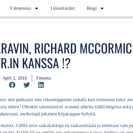
Valmennus
Liikuntaedut
Blogi
 KRAVIN, RICHARD MCCORMIC
R.IN KANSSA !?
April 2, 2016
Fitoona
e niin puhtaasti niin viikonloppuisin samalla kun rentoutuu tulee ain
Mutta miten? Olenkin satunnaisesti avannut aihetta täällä blogissa sekä
halutessasi, melkeinpä jokaisen kirjakaupan hyllyltä.
kuista. Välillä teen raakakakkuja tai raakasuklaata ja toisinaan vain jog
mysliä, NAM! Eli en mitään sen erikoisempaa kaipaa. Juhlissa on aina