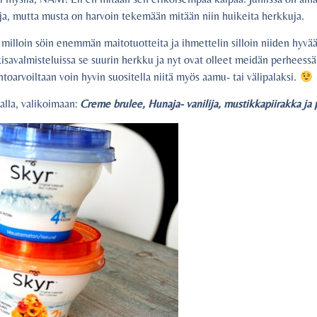
a, mutta musta on harvoin tekemään mitään niin huikeita herkkuja.
en milloin söin enemmän maitotuotteita ja ihmettelin silloin niiden hyvää
isavalmisteluissa se suurin herkku ja nyt ovat olleet meidän perheessä s
toarvoiltaan voin hyvin suositella niitä myös aamu- tai välipalaksi.
alla, valikoimaan:
Creme brulee, Hunaja- vanilija, mustikkapiirakka ja 