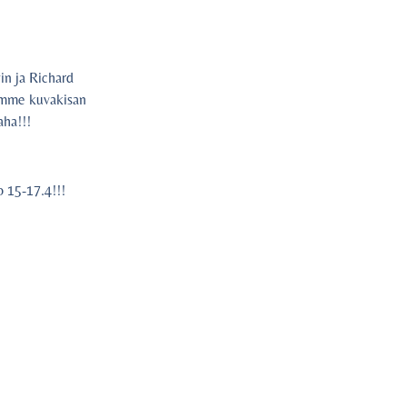
in ja Richard
mimme kuvakisan
aha!!!
o 15-17.4!!!