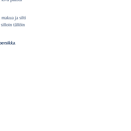
 makua ja silti
illoin tällöin
persikka
.