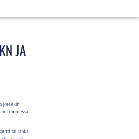
KN JA
a jotenkin
 uuni tuoreessa
urtti tai rahka
 kiva päästä