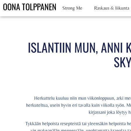
OONA TOLPPANEN
Strong Me
Raskaus & liikunta
ISLANTIIN MUN, ANNI
SKY
Herkuttelu kuuluu niin mun viikonloppuun, arki mene
herkuteltua, usein hyvin eri tavalla kuin viikolla syön. 
kirjassani joka löytyy 
Tykkään helpoista resepteistä tai yleensäkin helpoista her
vie makeanälän mennessään, unohtamatta kranolaa tai 