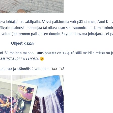
a johtaja”- kuvakilpailu. Missä palkintona voit päästä mun, Anni Krav
Skyrin mainoskamppanjaa tai oikeastaan sinä suunnittelet ja me toi
 voitat 3kk rennon palkallisen duunin Skyrille luovana johtajana… ei p
Ohjeet kisaan:
i. Viimeinen mahdollisuus postata on 12.4.16 sillä meidän reissu on j
MUISTA OLLA LUOVA
ohjeista ja säännöistä voit lukea
!
TÄÄLTÄ