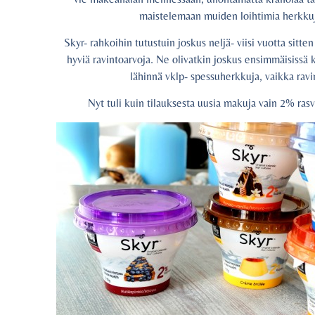
maistelemaan muiden loihtimia herkkuj
Skyr- rahkoihin tutustuin joskus neljä- viisi vuotta sitt
hyviä ravintoarvoja. Ne olivatkin joskus ensimmäisissä k
lähinnä vklp- spessuherkkuja, vaikka ravin
Nyt tuli kuin tilauksesta uusia makuja vain 2% rasv