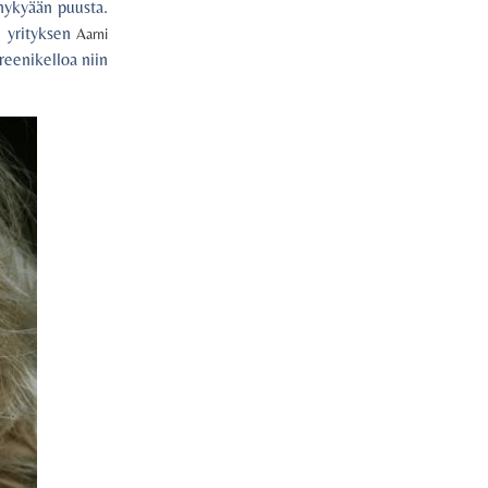
 nykyään puusta.
n yrityksen
Aarni
reenikelloa niin