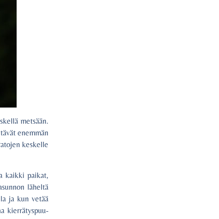
eskellä metsään.
 vetävät enemmän
ratojen keskelle
a kaikki paikat,
asunnon läheltä
la ja kun vetää
a kierrätyspuu-