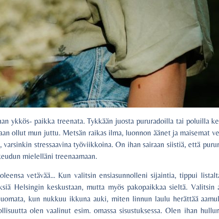
an ykkös- paikka treenata. Tykkään juosta pururadoilla tai poluilla k
skaan ollut mun juttu. Metsän raikas ilma, luonnon äänet ja maisemat
 varsinkin stressaavina työviikkoina. On ihan sairaan siistiä, että puru
hakeudun mielelläni treenaamaan.
eensa vetävää… Kun valitsin ensiasunnolleni sijaintia, tippui listalt
ksiä Helsingin keskustaan, mutta myös pakopaikkaa sieltä. Valitsin 
huomata, kun nukkuu ikkuna auki, miten linnun laulu herättää aamul
lisuutta olen vaalinut esim. omassa sisustuksessa. Olen ihan hullun