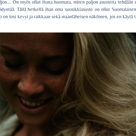
paljon…. On myös ollut ihana huomata, miten paljon asusteita tehdään
yödyntää. Tällä hetkellä ihan oma suosikkiasuste on ollut Suomalaise
 on tosi kevyt ja raikkaan sekä maanläheisen näköinen, jos en käytä t