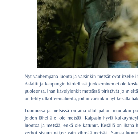
Nyt vanhempana luonto ja varsinkin metsät ovat itselle ih
Asfaltit ja kaupungin härdellissä juokseminen ei ole ko
puoleensa. Ihan kävelylenkit metsässä piristävät jo mieltä,
on tehty ulkotreenialueita, joihin varsinkin nyt kesällä 
Luonnossa ja metsissä on aina ollut paljon muutakin puol
joiden lähellä ei ole metsää. Kaipasin hyviä kulkuyhtey
luontoa ja metsää, enkä ole katunut. Kesällä on ihana 
verhot sivuun näkee vain vihreää metsää. Samaa luonnol