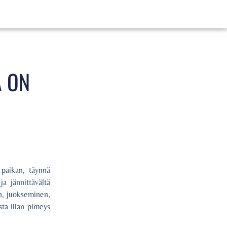
Ä ON
 paikan, täynnä
a jännittävältä
en, juokseminen,
sta illan pimeys