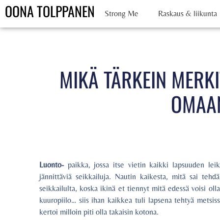
OONA TOLPPANEN
Strong Me
Raskaus & liikunta
MIKÄ TÄRKEIN MERKI
OMAAN
Luonto-
paikka, jossa itse vietin kaikki lapsuuden le
jännittäviä seikkailuja. Nautin kaikesta, mitä sai tehd
seikkailulta, koska ikinä et tiennyt mitä edessä voisi ol
kuuropiilo… siis ihan kaikkea tuli lapsena tehtyä metsiss
kertoi milloin piti olla takaisin kotona.