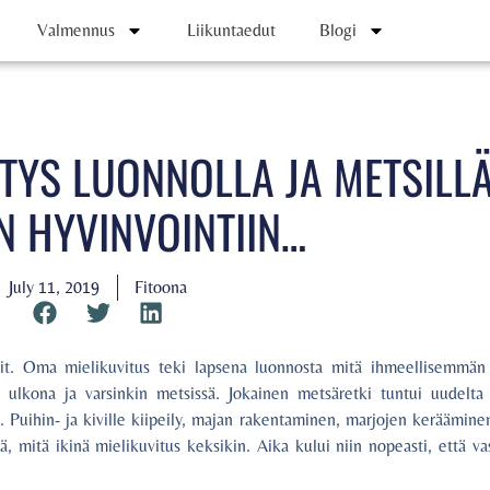
Valmennus
Liikuntaedut
Blogi
TYS LUONNOLLA JA METSILL
 HYVINVOINTIIN…
July 11, 2019
Fitoona
ikit. Oma mielikuvitus teki lapsena luonnosta mitä ihmeellisemmän
ä ulkona ja varsinkin metsissä. Jokainen metsäretki tuntui uudelta j
la. Puihin- ja kiville kiipeily, majan rakentaminen, marjojen keräämin
ä, mitä ikinä mielikuvitus keksikin. Aika kului niin nopeasti, että va