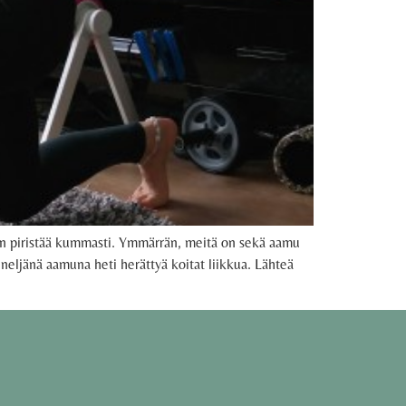
en piristää kummasti. Ymmärrän, meitä on sekä aamu
 neljänä aamuna heti herättyä koitat liikkua. Lähteä