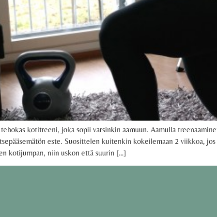
 tehokas kotitreeni, joka sopii varsinkin aamuun. Aamulla treenaamin
ylitsepääsemätön este. Suosittelen kuitenkin kokeilemaan 2 viikkoa, jos
en kotijumpan, niin uskon että suurin […]