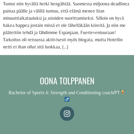
Tuntui niin hyvältä hetki hengähtää. Suomessa miljoona deadlinea
painaa päälle ja välillä tuntuu, että elämä menee liian
minuuttiaikatauluksi ja asioiden suorittamiseksi. Silloin on hyvä
hakea happea jostain missä et ole lähelläkään kiireitä. Ja niin me
päätettiin tehdä ja lähdimme Espanjaan, Fuerteventuuraan!
Tarkoitus oli reissussa aktiivisesti myös blogata, mutta Hotellin
netti ei ihan ollut sitä luokkaa, […]
OONA TOLPPANEN
Bachelor of Sports & Strength and Conditioning coach/PT