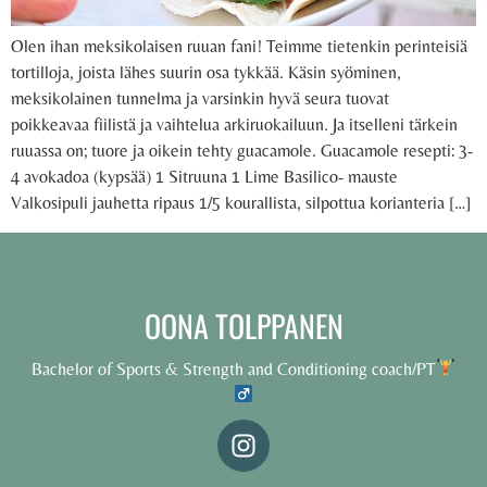
Olen ihan meksikolaisen ruuan fani! Teimme tietenkin perinteisiä
tortilloja, joista lähes suurin osa tykkää. Käsin syöminen,
meksikolainen tunnelma ja varsinkin hyvä seura tuovat
poikkeavaa fiilistä ja vaihtelua arkiruokailuun. Ja itselleni tärkein
ruuassa on; tuore ja oikein tehty guacamole. Guacamole resepti: 3-
4 avokadoa (kypsää) 1 Sitruuna 1 Lime Basilico- mauste
Valkosipuli jauhetta ripaus 1/5 kourallista, silpottua korianteria […]
OONA TOLPPANEN
Bachelor of Sports & Strength and Conditioning coach/PT