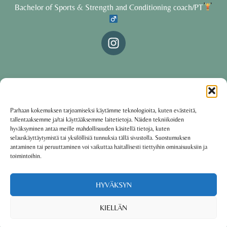
Bachelor of Sports & Strength and Conditioning coach/PT
© 2025 Oona Tolppanen – All rights reserved
Parhaan kokemuksen tarjoamiseksi käytämme teknologioita, kuten evästeitä,
tallentaaksemme ja/tai käyttääksemme laitetietoja. Näiden tekniikoiden
·
Käyttöehdot
Tietosuojakäytäntö
hyväksyminen antaa meille mahdollisuuden käsitellä tietoja, kuten
selauskäyttäytymistä tai yksilöllisiä tunnuksia tällä sivustolla. Suostumuksen
antaminen tai peruuttaminen voi vaikuttaa haitallisesti tiettyihin ominaisuuksiin ja
toimintoihin.
Oona Tolppanen · Finland
Powered by
Group coaching software CoCoach
HYVÄKSYN
KIELLÄN