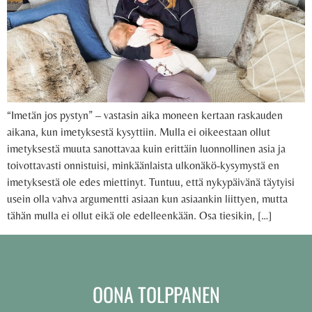
“Imetän jos pystyn” – vastasin aika moneen kertaan raskauden
aikana, kun imetyksestä kysyttiin. Mulla ei oikeestaan ollut
imetyksestä muuta sanottavaa kuin erittäin luonnollinen asia ja
toivottavasti onnistuisi, minkäänlaista ulkonäkö-kysymystä en
imetyksestä ole edes miettinyt. Tuntuu, että nykypäivänä täytyisi
usein olla vahva argumentti asiaan kun asiaankin liittyen, mutta
tähän mulla ei ollut eikä ole edelleenkään. Osa tiesikin, […]
OONA TOLPPANEN