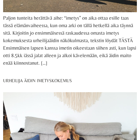
Paljon tunteita herättävä aihe: “imetys” on aika ottaa esille taas
tässä elämänvaiheessa, kun oma arki on tällä hetkellä aika täynnä
sitä. Kirjoitin jo ensimmäisessä raskaudessa omasta imetys
kokemuksesta urheilijaäidin näkökulmasta, tekstin löydät TÄSTÄ
Ensimmäisen lapsen kanssa imetin oikeestaan siihen asti, kun lapsi
otti 8.5kk iässä jalat alleen ja alkoi kävelemään, eikä äidin maito
enää kiinnostanut. […]
URHEILIJA ÄIDIN IMETYSKOKEMUS