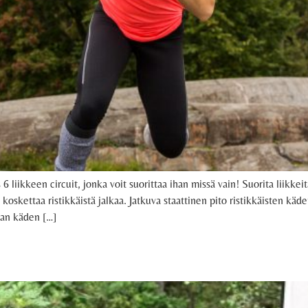
liikkeen circuit, jonka voit suorittaa ihan missä vain! Suorita liikkeitä 
i koskettaa ristikkäistä jalkaa. Jatkuva staattinen pito ristikkäisten kä
van käden […]