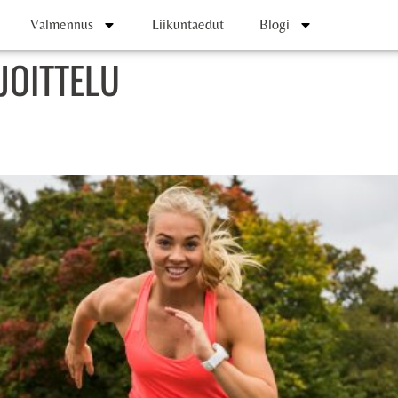
Valmennus
Liikuntaedut
Blogi
OITTELU