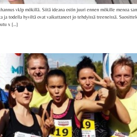
uhannus vklp mökillä. Siitä ideana ostin juuri ennen mökille menoa sam
a ja todella hyviltä ovat vaikuttaneet jo tehdyissä treeneissä. Suosi
outu x […]