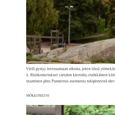
Vielä pystyy treenaamaan ulkona, joten tässä ytimekäs 6 
1. Ristikosketukset vartalon kierrolla; ristikkäinen käs
staattinen pito; Punnerrus-asennosta tukipisteenä ole
MÖKKITREENI