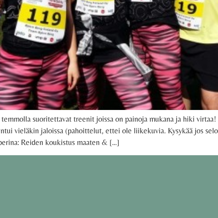
temmolla suoritettavat treenit joissa on painoja mukana ja hiki virtaa! 
i vieläkin jaloissa (pahoittelut, ettei ole liikekuvia. Kysykää jos selo
erina: Reiden koukistus maaten & […]