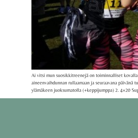
Ai vitsi mun suosikkitreenejä on toiminnalliset kovalla 
aineenvaihdunnan rullaamaan ja seuraavana päivänä tuntu
ylämäkeen juoksumatolla (+keppijumppa) 2. 4×20 Sup