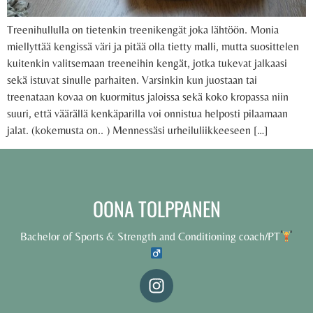
Treenihullulla on tietenkin treenikengät joka lähtöön. Monia
miellyttää kengissä väri ja pitää olla tietty malli, mutta suosittelen
kuitenkin valitsemaan treeneihin kengät, jotka tukevat jalkaasi
sekä istuvat sinulle parhaiten. Varsinkin kun juostaan tai
treenataan kovaa on kuormitus jaloissa sekä koko kropassa niin
suuri, että väärällä kenkäparilla voi onnistua helposti pilaamaan
jalat. (kokemusta on.. ) Mennessäsi urheiluliikkeeseen […]
OONA TOLPPANEN
Bachelor of Sports & Strength and Conditioning coach/PT