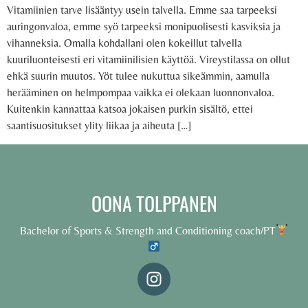
Vitamiinien tarve lisääntyy usein talvella. Emme saa tarpeeksi
auringonvaloa, emme syö tarpeeksi monipuolisesti kasviksia ja
vihanneksia. Omalla kohdallani olen kokeillut talvella
kuuriluonteisesti eri vitamiinilisien käyttöä. Vireystilassa on ollut
ehkä suurin muutos. Yöt tulee nukuttua sikeämmin, aamulla
herääminen on helmpompaa vaikka ei olekaan luonnonvaloa.
Kuitenkin kannattaa katsoa jokaisen purkin sisältö, ettei
saantisuositukset ylity liikaa ja aiheuta […]
OONA TOLPPANEN
Bachelor of Sports & Strength and Conditioning coach/PT