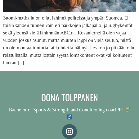
Suomi-matkailu on ollut lähinnä pelireissuja ympäri Suomea. Eli
toisin sanoen tunnen vain eri paikkojen jalkapallo- ja rugbykentät
sekä yleensä vielä lähimmän ABC.n… Rovaniemellä olen vajaa
vuoden joskus asunut, mutta muuten lappi on vielä seutua, mistä
en ole montaa tunturia tai kohdetta nähnyt. Levi on jo pitkään ollut
reissulistalla, mutta jostain syystä lomakohteet ovat valikoituneet
hiukan […]
OONA TOLPPANEN
Bachelor of Sports & Strength and Conditioning coach/PT