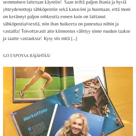
semmoinen laitetaan käyntiin! Saan teiltä paljon ihania ja hyviä
yhteydenottoja sähköpostiin sekä kanaviini ja huomaan, että moni
on kerännyt paljon rohkeutta ennen kuin on laittanut
sähköpostia/viestiä, niin ihan huikeeta on paneutua niihin ja
vastailla! Toivottavasti aito kiinnostus välittyy sinne ruudun taakse
ja saatte vastauksia! Kysy siis mitä […]
GO EXPOSSA RÄJÄHTÄÄ!