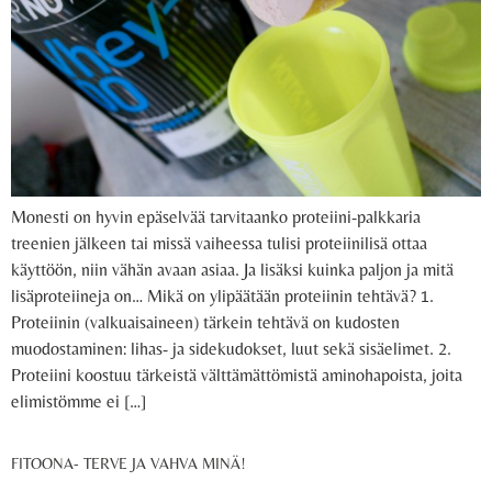
Monesti on hyvin epäselvää tarvitaanko proteiini-palkkaria
treenien jälkeen tai missä vaiheessa tulisi proteiinilisä ottaa
käyttöön, niin vähän avaan asiaa. Ja lisäksi kuinka paljon ja mitä
lisäproteiineja on… Mikä on ylipäätään proteiinin tehtävä? 1.
Proteiinin (valkuaisaineen) tärkein tehtävä on kudosten
muodostaminen: lihas- ja sidekudokset, luut sekä sisäelimet. 2.
Proteiini koostuu tärkeistä välttämättömistä aminohapoista, joita
elimistömme ei […]
FITOONA- TERVE JA VAHVA MINÄ!