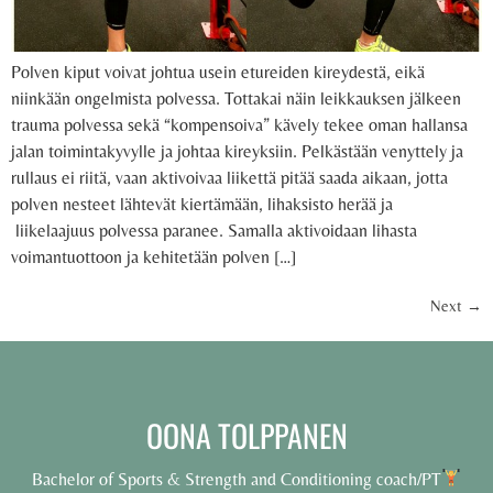
Polven kiput voivat johtua usein etureiden kireydestä, eikä
niinkään ongelmista polvessa. Tottakai näin leikkauksen jälkeen
trauma polvessa sekä “kompensoiva” kävely tekee oman hallansa
jalan toimintakyvylle ja johtaa kireyksiin. Pelkästään venyttely ja
rullaus ei riitä, vaan aktivoivaa liikettä pitää saada aikaan, jotta
polven nesteet lähtevät kiertämään, lihaksisto herää ja
liikelaajuus polvessa paranee. Samalla aktivoidaan lihasta
voimantuottoon ja kehitetään polven […]
Next
→
OONA TOLPPANEN
Bachelor of Sports & Strength and Conditioning coach/PT