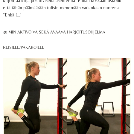
kirjoittaa kirja positiivisella asenteella! Enhän koskaan uskonut
että tähän päämäärään tulisin menemään varsinkaan nuorena.
“Ehkä […]
30 MIN AKTIVOIVA SEKÄ AVAAVA HARJOITUSOHJELMA
REISILLE/PAKAROILLE