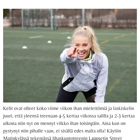
Kelit ovat olleet koko viime viikon ihan mielettömiä ja laskiskelin
juuri, että yleensä treenaan 4-5 kertaa viikossa salilla ja 2-3 kertaa
ulkona niin nyt on mennyt viikko ihan toisinpäin. Aina kun on
pystynyt niin pihalle vaan, ei sisällä edes malta olla! Käytiin
Matinkylässä tekemässä lihaskuntotreenin Lappsetin Street