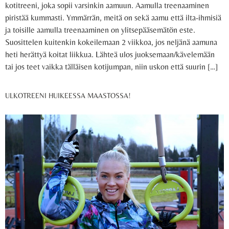
kotitreeni, joka sopii varsinkin aamuun. Aamulla treenaaminen
piristää kummasti. Ymmärrän, meitä on sekä aamu että ilta-ihmisiä
ja toisille aamulla treenaaminen on ylitsepääsemätön este.
Suosittelen kuitenkin kokeilemaan 2 viikkoa, jos neljänä aamuna
heti herättyä koitat liikkua. Lähteä ulos juoksemaan/kävelemään
tai jos teet vaikka tälläisen kotijumpan, niin uskon että suurin […]
ULKOTREENI HUIKEESSA MAASTOSSA!