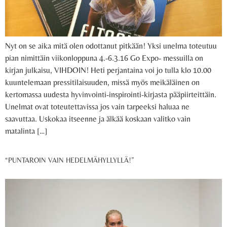
Nyt on se aika mitä olen odottanut pitkään! Yksi unelma toteutuu
pian nimittäin viikonloppuna 4.-6.3.16 Go Expo- messuilla on
kirjan julkaisu, VIHDOIN! Heti perjantaina voi jo tulla klo 10.00
kuuntelemaan pressitilaisuuden, missä myös meikäläinen on
kertomassa uudesta hyvinvointi-inspirointi-kirjasta pääpiirteittäin.
Unelmat ovat toteutettavissa jos vain tarpeeksi haluaa ne
saavuttaa. Uskokaa itseenne ja älkää koskaan valitko vain
matalinta […]
“PUNTAROIN VAIN HEDELMÄHYLLYLLÄ!”