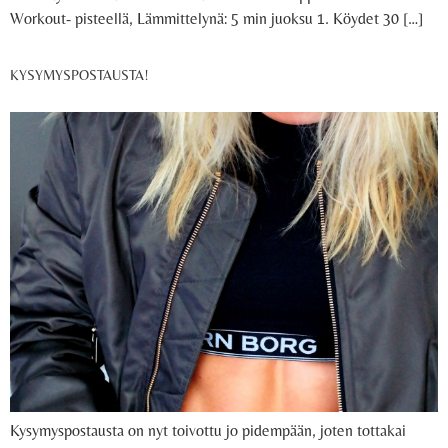
Workout- pisteellä, Lämmittelynä: 5 min juoksu 1. Köydet 30 […]
KYSYMYSPOSTAUSTA!
Kysymyspostausta on nyt toivottu jo pidempään, joten tottakai