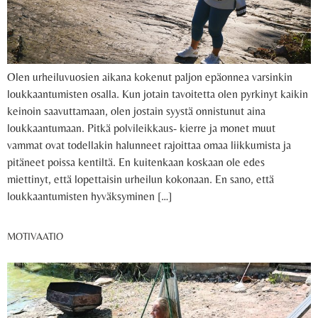
Olen urheiluvuosien aikana kokenut paljon epäonnea varsinkin
loukkaantumisten osalla. Kun jotain tavoitetta olen pyrkinyt kaikin
keinoin saavuttamaan, olen jostain syystä onnistunut aina
loukkaantumaan. Pitkä polvileikkaus- kierre ja monet muut
vammat ovat todellakin halunneet rajoittaa omaa liikkumista ja
pitäneet poissa kentiltä. En kuitenkaan koskaan ole edes
miettinyt, että lopettaisin urheilun kokonaan. En sano, että
loukkaantumisten hyväksyminen […]
MOTIVAATIO