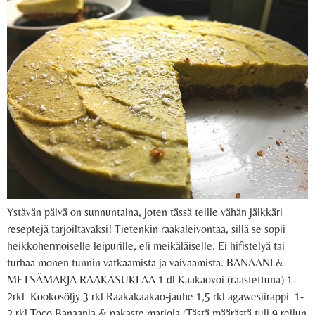
Ystävän päivä on sunnuntaina, joten tässä teille vähän jälkkäri
reseptejä tarjoiltavaksi! Tietenkin raakaleivontaa, sillä se sopii
heikkohermoiselle leipurille, eli meikäläiselle. Ei hifistelyä tai
turhaa monen tunnin vatkaamista ja vaivaamista. BANAANI &
METSÄMARJA RAAKASUKLAA 1 dl Kaakaovoi (raastettuna) 1-
2rkl Kookosöljy 3 rkl Raakakaakao-jauhe 1,5 rkl agawesiirappi 1-
2 rkl Toco Banaania & pakaste marjoja (Tästä määrästä tuli 9 reilun