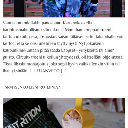
Vantaa on todellakin panostanut Kartanokoskella
harjoitusmahdollisuuksiin ulkona. Mun ihan lemppari treenit
taittuu ulkoilmassa, jos joskus saisin tälläisen setin takapihalle voin
kertoa, että se olisi unelmien täyttymys!! Nyt jokaiseen
kaupunkiin/kuntaan pitää saada Lappset– yritykseltä tälläinen
puisto. Circuit- treeni ulkoilun yhteydessä, oli itselläni ohjelmassa.
Tässä lihaskuntoharjoitus joka sopii hyvin vaikka lenkin väliin tai
ihan yksinään. 1. LEUANVETO […]
TARVITSENKO LISÄPROTEIINIA?