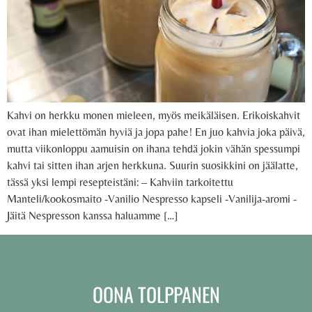
Kahvi on herkku monen mieleen, myös meikäläisen. Erikoiskahvit
ovat ihan mielettömän hyviä ja jopa pahe! En juo kahvia joka päivä,
mutta viikonloppu aamuisin on ihana tehdä jokin vähän spessumpi
kahvi tai sitten ihan arjen herkkuna. Suurin suosikkini on jäälatte,
tässä yksi lempi resepteistäni: – Kahviin tarkoitettu
Manteli/kookosmaito -Vanilio Nespresso kapseli -Vanilija-aromi -
Jäitä Nespresson kanssa haluamme […]
OONA TOLPPANEN