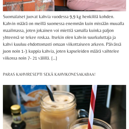
Suomalaiset juovat kahvia vuodessa 9,9 kg henkilöä kohden.
Kahvin määrä on meillä suomessa enemmän kuin missään muualla
maailmassa, joten jokainen voi miettiä samalla kuinka paljon
yhteensä se tekee roskaa. Itsekin olen kahvin suurkuluttaja ja
kahvi kuuluu ehdottomasti omaan viikottaiseen arkeen. Päivässä
juon noin 1-3 kuppia kahvia, joten kapseleiden määrä vaihtelee
viikossa noin 7- 21 välillä. […]
PARAS KAHVIRESEPTI SEKÄ KAHVIKONESAKABAA!