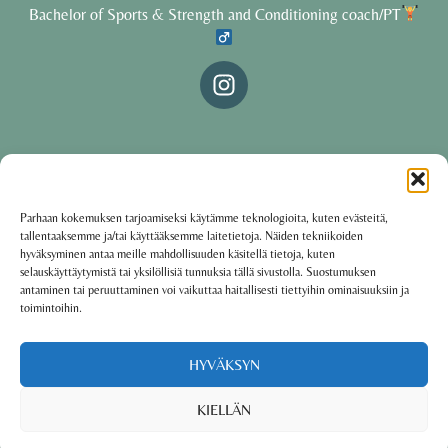
Bachelor of Sports & Strength and Conditioning coach/PT
© 2025 Oona Tolppanen – All rights reserved
Parhaan kokemuksen tarjoamiseksi käytämme teknologioita, kuten evästeitä,
tallentaaksemme ja/tai käyttääksemme laitetietoja. Näiden tekniikoiden
·
Käyttöehdot
Tietosuojakäytäntö
hyväksyminen antaa meille mahdollisuuden käsitellä tietoja, kuten
selauskäyttäytymistä tai yksilöllisiä tunnuksia tällä sivustolla. Suostumuksen
antaminen tai peruuttaminen voi vaikuttaa haitallisesti tiettyihin ominaisuuksiin ja
toimintoihin.
Oona Tolppanen · Finland
Powered by
Group coaching software CoCoach
HYVÄKSYN
KIELLÄN