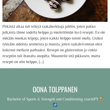
Pitkästä aikaa tuli tehtyä raakaherkkuja juhliin, joten pakko
julkaista tänne todella helppo ja mielettömän hyvä resepti. En ole
mikään innokas leipoja, joten kaikki helppo toimii mulla. Lisäksi
tykkään aidoista aromeista ja mausta, joten raakaleivonnan olen
kokenut melkein parhaaksi. Resepti on gluteeniton ja vinkki
reseptiin tuli ihanalta anopilta. Muuntelin sitä pikkusen, mutta
resepti on niin helppo, […]
OONA TOLPPANEN
Bachelor of Sports & Strength and Conditioning coach/PT