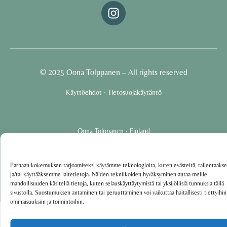
© 2025 Oona Tolppanen – All rights reserved
·
Käyttöehdot
Tietosuojakäytäntö
Oona Tolppanen · Finland
Powered by
Group coaching software CoCoach
Parhaan kokemuksen tarjoamiseksi käytämme teknologioita, kuten evästeitä, tallentaak
ja/tai käyttääksemme laitetietoja. Näiden tekniikoiden hyväksyminen antaa meille
mahdollisuuden käsitellä tietoja, kuten selauskäyttäytymistä tai yksilöllisiä tunnuksia tällä
sivustolla. Suostumuksen antaminen tai peruuttaminen voi vaikuttaa haitallisesti tiettyihin
ominaisuuksiin ja toimintoihin.