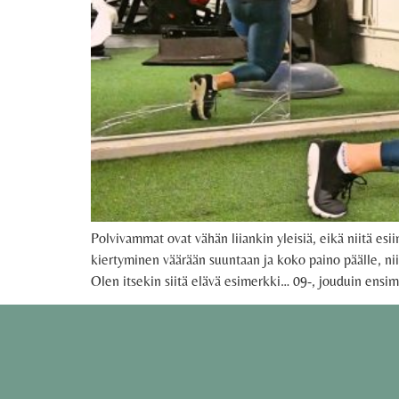
Polvivammat ovat vähän liiankin yleisiä, eikä niitä esiin
kiertyminen väärään suuntaan ja koko paino päälle, n
Olen itsekin siitä elävä esimerkki… 09-, jouduin ensi