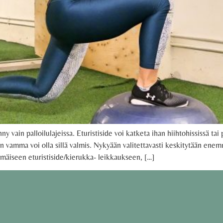
ny vain palloilulajeissa. Eturistiside voi katketa ihan hiihtohississä tai
iin vamma voi olla sillä valmis. Nykyään valitettavasti keskitytään e
mmäiseen eturistiside/kierukka- leikkaukseen, […]