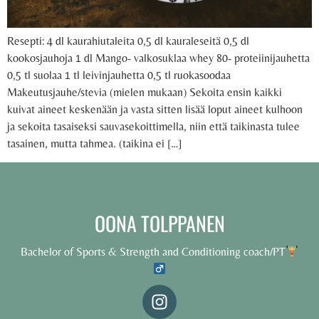
Resepti: 4 dl kaurahiutaleita 0,5 dl kauraleseitä 0,5 dl
kookosjauhoja 1 dl Mango- valkosuklaa whey 80- proteiinijauhetta
0,5 tl suolaa 1 tl leivinjauhetta 0,5 tl ruokasoodaa
Makeutusjauhe/stevia (mielen mukaan) Sekoita ensin kaikki
kuivat aineet keskenään ja vasta sitten lisää loput aineet kulhoon
ja sekoita tasaiseksi sauvasekoittimella, niin että taikinasta tulee
tasainen, mutta tahmea. (taikina ei […]
OONA TOLPPANEN
Bachelor of Sports & Strength and Conditioning coach/PT