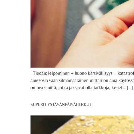
Tiedän; leipominen + huono kärsivällisyys = katastrofi!
ainesosia vaan silmämääräinen mittari on aina käytössä
on myös niitä, jotka jaksavat olla tarkkoja, kenellä […]
SUPERIT YSTÄVÄNPÄIVÄHERKUT!