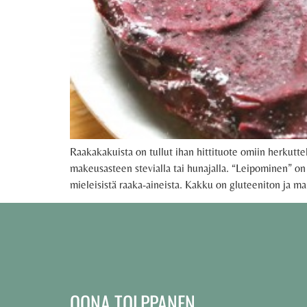
Raakakakuista on tullut ihan hittituote omiin herkuttel
makeusasteen stevialla tai hunajalla. “Leipominen” on 
mieleisistä raaka-aineista. Kakku on gluteeniton ja m
OONA TOLPPANEN