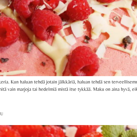
ria. Kun haluan tehdä jotain jälkkäriä, haluan tehdä sen terveellise
n mitä vain marjoja tai hedelmiä mistä itse tykkää. Maku on aina hyvä, e
KU