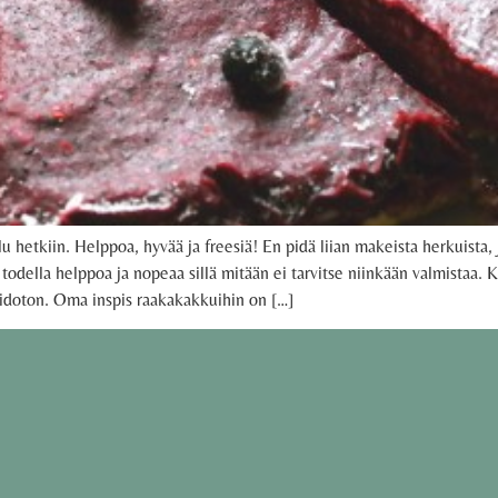
u hetkiin. Helppoa, hyvää ja freesiä! En pidä liian makeista herkuista, 
todella helppoa ja nopeaa sillä mitään ei tarvitse niinkään valmistaa. 
aidoton. Oma inspis raakakakkuihin on […]