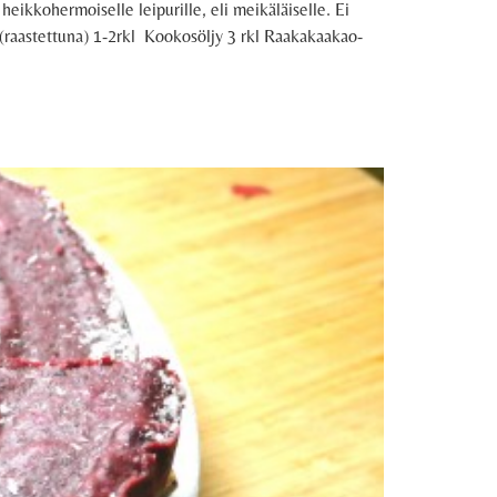
 heikkohermoiselle leipurille, eli meikäläiselle. Ei
astettuna) 1-2rkl Kookosöljy 3 rkl Raakakaakao-