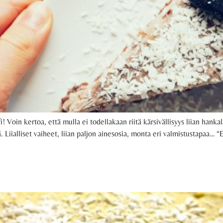
 Voin kertoa, että mulla ei todellakaan riitä kärsivällisyys liian hankal
. Liialliset vaiheet, liian paljon ainesosia, monta eri valmistustapaa…