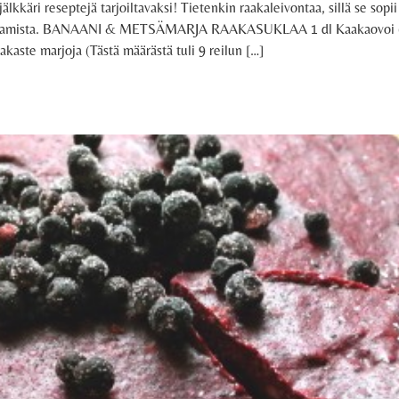
älkkäri reseptejä tarjoiltavaksi! Tietenkin raakaleivontaa, sillä se sopii
 vaivaamista. BANAANI & METSÄMARJA RAAKASUKLAA 1 dl Kaakaovoi (ra
kaste marjoja (Tästä määrästä tuli 9 reilun […]