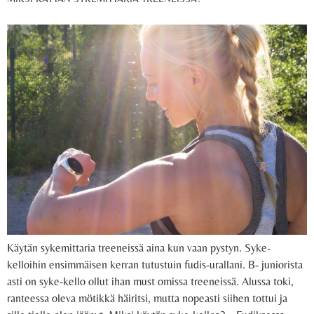
Käytän sykemittaria treeneissä aina kun vaan pystyn. Syke-
kelloihin ensimmäisen kerran tutustuin fudis-urallani. B- juniorista
asti on syke-kello ollut ihan must omissa treeneissä. Alussa toki,
ranteessa oleva mötikkä häiritsi, mutta nopeasti siihen tottui ja