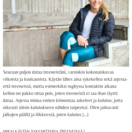
Seuraan paljon dataa treeneistäni, varsinkin kokonaiskuvaa
viikoista ja kuukausista. Käytän lähes aina sykekelloa sekä arjessa-
että treeneissä, mutta esimerkiksi rugbyssa kontaktin aikana
kellon on pakko ottaa pois, joten treeneistä ei saa ihan täyttä
dataa. Arjessa minua eniten kiinnostaa askeleet ja kulutus, jotta
oikeasti söisin kulutukseen nähden tarpeeksi. Olen jatkuvasti
jalkojen päällä ja liikkeessä, joten kulutus […]
MIKSI KÄYTÄN SYKEMITTARIA TREENEISSÄ?