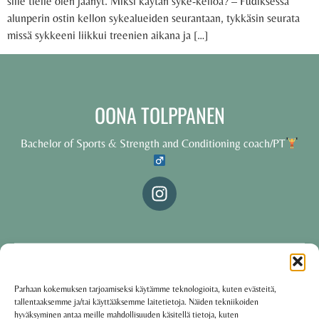
sille tielle olen jäänyt. Miksi käytän syke-kelloa? – Fudiksessa
alunperin ostin kellon sykealueiden seurantaan, tykkäsin seurata
missä sykkeeni liikkui treenien aikana ja […]
OONA TOLPPANEN
Bachelor of Sports & Strength and Conditioning coach/PT
© 2025 Oona Tolppanen – All rights reserved
Parhaan kokemuksen tarjoamiseksi käytämme teknologioita, kuten evästeitä,
tallentaaksemme ja/tai käyttääksemme laitetietoja. Näiden tekniikoiden
·
Käyttöehdot
Tietosuojakäytäntö
hyväksyminen antaa meille mahdollisuuden käsitellä tietoja, kuten