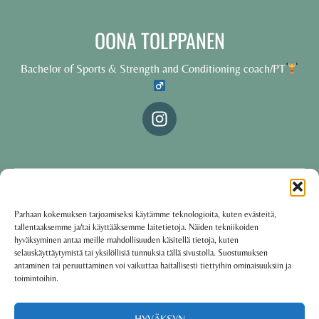
OONA TOLPPANEN
Bachelor of Sports & Strength and Conditioning coach/PT
© 2025 Oona Tolppanen – All rights reserved
Parhaan kokemuksen tarjoamiseksi käytämme teknologioita, kuten evästeitä,
tallentaaksemme ja/tai käyttääksemme laitetietoja. Näiden tekniikoiden
·
Käyttöehdot
Tietosuojakäytäntö
hyväksyminen antaa meille mahdollisuuden käsitellä tietoja, kuten
selauskäyttäytymistä tai yksilöllisiä tunnuksia tällä sivustolla. Suostumuksen
antaminen tai peruuttaminen voi vaikuttaa haitallisesti tiettyihin ominaisuuksiin ja
toimintoihin.
Oona Tolppanen · Finland
Powered by
Group coaching software CoCoach
HYVÄKSYN