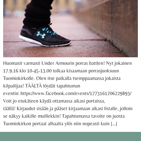
Huomasit varmasti Under Armourin porras battlen! Nyt jokainen
17.9.16 klo 10-45-13.00 tulkaa kisaamaan porrasjuoksuun
Tuomiokirkolle. Olen itse paikalla tsemppaamassa jokaista
kilpailijaa! TÄÄLTÄ löydät tapahtuman
eventin: https://www.facebook.com/events/1773161706229893/
Voit jo etukäteen käydä ottamassa aikasi portaissa,
täällä! Kirjaudut sisään ja pääset kirjaamaan aikasi listalle, jolloin
se näkyy kaikille muillekkin! Tapahtumassa tavoite on juosta
Tuomiokirkon portaat alhaalta ylös niin nopeasti kuin […]