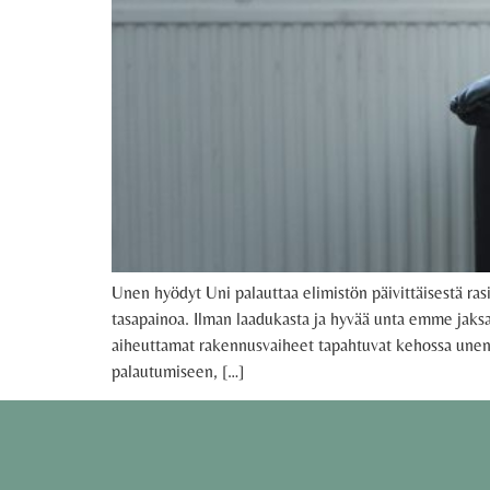
Unen hyödyt Uni palauttaa elimistön päivittäisestä ra
tasapainoa. Ilman laadukasta ja hyvää unta emme jaksa,
aiheuttamat rakennusvaiheet tapahtuvat kehossa unen
palautumiseen, […]