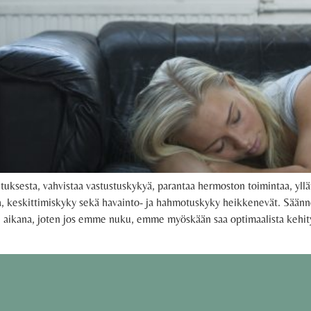
situksesta, vahvistaa vastustuskykyä, parantaa hermoston toimintaa, y
 keskittimiskyky sekä havainto- ja hahmotuskyky heikkenevät. Säännöllis
 aikana, joten jos emme nuku, emme myöskään saa optimaalista kehity