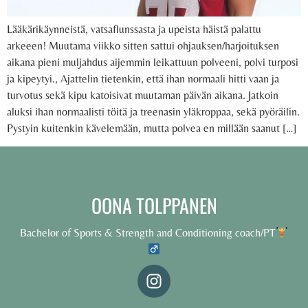
Lääkärikäynneistä, vatsaflunssasta ja upeista häistä palattu
arkeeen! Muutama viikko sitten sattui ohjauksen/harjoituksen
aikana pieni muljahdus aijemmin leikattuun polveeni, polvi turposi
ja kipeytyi., Ajattelin tietenkin, että ihan normaali hitti vaan ja
turvotus sekä kipu katoisivat muutaman päivän aikana. Jatkoin
aluksi ihan normaalisti töitä ja treenasin yläkroppaa, sekä pyöräilin.
Pystyin kuitenkin kävelemään, mutta polvea en millään saanut […]
OONA TOLPPANEN
Bachelor of Sports & Strength and Conditioning coach/PT