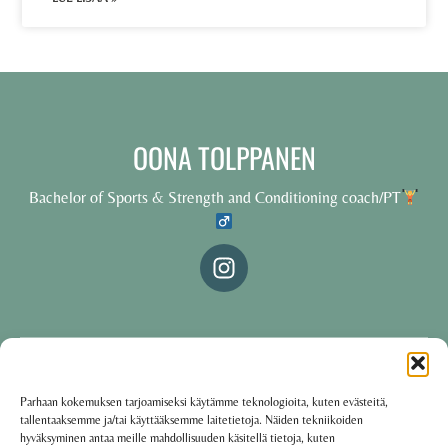
OONA TOLPPANEN
Bachelor of Sports & Strength and Conditioning coach/PT
© 2025 Oona Tolppanen – All rights reserved
Parhaan kokemuksen tarjoamiseksi käytämme teknologioita, kuten evästeitä,
tallentaaksemme ja/tai käyttääksemme laitetietoja. Näiden tekniikoiden
·
Käyttöehdot
Tietosuojakäytäntö
hyväksyminen antaa meille mahdollisuuden käsitellä tietoja, kuten