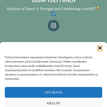
Bachelor of Sports & Strength and Conditioning coach/PT
© 2025 Oona Tolppanen – All rights reserved
Parhaan kokemuksen tarjoamiseksi käytämme teknologioita, kuten evästeitä,
tallentaaksemme ja/tai käyttääksemme laitetietoja. Näiden tekniikoiden
·
Käyttöehdot
Tietosuojakäytäntö
hyväksyminen antaa meille mahdollisuuden käsitellä tietoja, kuten
selauskäyttäytymistä tai yksilöllisiä tunnuksia tällä sivustolla. Suostumuksen
antaminen tai peruuttaminen voi vaikuttaa haitallisesti tiettyihin ominaisuuksiin ja
toimintoihin.
Oona Tolppanen · Finland
Powered by
Group coaching software CoCoach
HYVÄKSYN
KIELLÄN