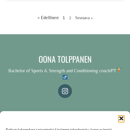
« Edellinen
1
2
Seuraava »
OONA TOLPPANEN
Bachelor of Sports & Strength and Conditioning coach/PT
© 2025 Oona Tolppanen – All rights reserved
Parhaan kokemuksen tarjoamiseksi käytämme teknologioita, kuten evästeitä,