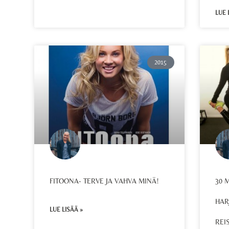
LUE 
2015
FITOONA- TERVE JA VAHVA MINÄ!
30 
HAR
LUE LISÄÄ »
REI