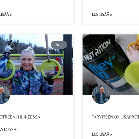
LISÄÄ »
LUE LISÄÄ »
2015
OTREENI HUIKEESSA
TARVITSENKO LISÄPROT
STOSSA!
LUE LISÄÄ »