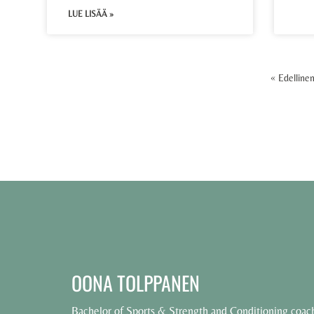
LUE LISÄÄ »
« Edelline
OONA TOLPPANEN
Bachelor of Sports & Strength and Conditioning coac