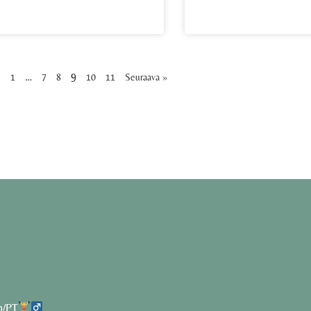
…
9
n
1
7
8
10
11
Seuraava »
h/PT