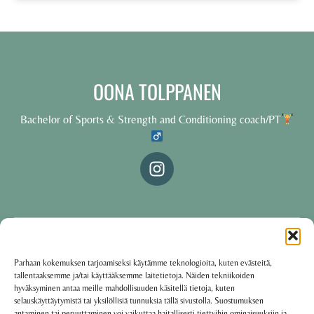
OONA TOLPPANEN
Bachelor of Sports & Strength and Conditioning coach/PT
© 2025 Oona Tolppanen – All rights reserved
Parhaan kokemuksen tarjoamiseksi käytämme teknologioita, kuten evästeitä,
tallentaaksemme ja/tai käyttääksemme laitetietoja. Näiden tekniikoiden
·
Käyttöehdot
Tietosuojakäytäntö
hyväksyminen antaa meille mahdollisuuden käsitellä tietoja, kuten
selauskäyttäytymistä tai yksilöllisiä tunnuksia tällä sivustolla. Suostumuksen
antaminen tai peruuttaminen voi vaikuttaa haitallisesti tiettyihin ominaisuuksiin ja