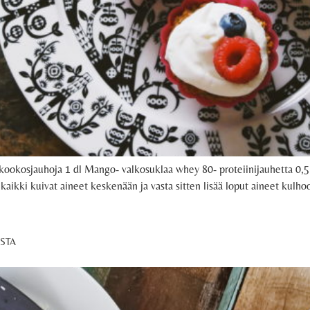
l kookosjauhoja 1 dl Mango- valkosuklaa whey 80- proteiinijauhetta 0,5 t
kki kuivat aineet keskenään ja vasta sitten lisää loput aineet kulhoon
]
ISTA