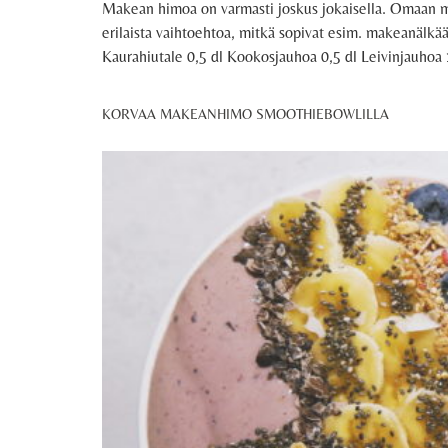
Makean himoa on varmasti joskus jokaisella. Omaan mak
erilaista vaihtoehtoa, mitkä sopivat esim. makeanälkään
Kaurahiutale 0,5 dl Kookosjauhoa 0,5 dl Leivinjauhoa 1
KORVAA MAKEANHIMO SMOOTHIEBOWLILLA