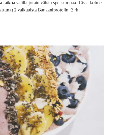
a taikoa välillä jotain vähän spessumpaa. Tässä kolme
attuna) 3 valkuaista Banaaniproteiini 2 rkl