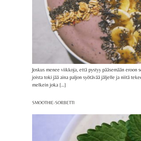
Joskus menee viikkoja, että pystyy pääsemään eroon sok
joista toki jää aina paljon syötävää jäljelle ja niitä t
melkein joka […]
SMOOTHIE-SORBETTI