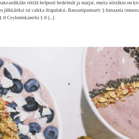
eanälkään riittää helposti hedelmät ja marjat, mutta niistäkin on kiv
 jälkkäriksi tai vaikka iltapalaksi. Banaanipannarit: 3 banaania (muuss
 tl Ceyloninkanelia 1 tl […]