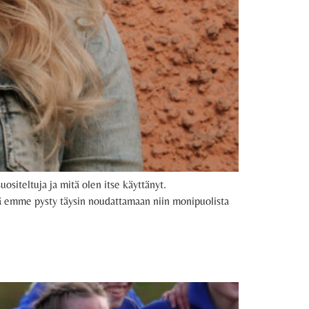
ositeltuja ja mitä olen itse käyttänyt.
ttä emme pysty täysin noudattamaan niin monipuolista