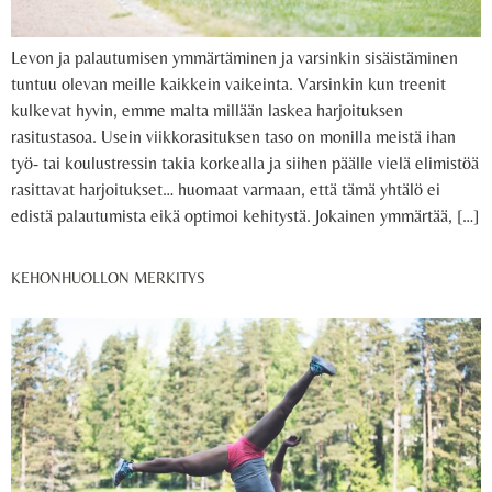
Levon ja palautumisen ymmärtäminen ja varsinkin sisäistäminen
tuntuu olevan meille kaikkein vaikeinta. Varsinkin kun treenit
kulkevat hyvin, emme malta millään laskea harjoituksen
rasitustasoa. Usein viikkorasituksen taso on monilla meistä ihan
työ- tai koulustressin takia korkealla ja siihen päälle vielä elimistöä
rasittavat harjoitukset… huomaat varmaan, että tämä yhtälö ei
edistä palautumista eikä optimoi kehitystä. Jokainen ymmärtää, […]
KEHONHUOLLON MERKITYS