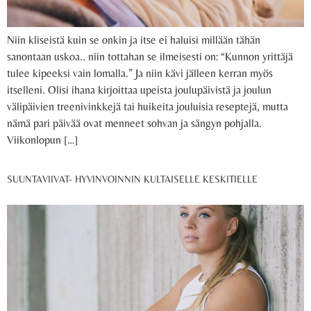
Niin kliseistä kuin se onkin ja itse ei haluisi millään tähän
sanontaan uskoa.. niin tottahan se ilmeisesti on: “Kunnon yrittäjä
tulee kipeeksi vain lomalla.” Ja niin kävi jälleen kerran myös
itselleni. Olisi ihana kirjoittaa upeista joulupäivistä ja joulun
välipäivien treenivinkkejä tai huikeita jouluisia reseptejä, mutta
nämä pari päivää ovat menneet sohvan ja sängyn pohjalla.
Viikonlopun […]
SUUNTAVIIVAT- HYVINVOINNIN KULTAISELLE KESKITIELLE