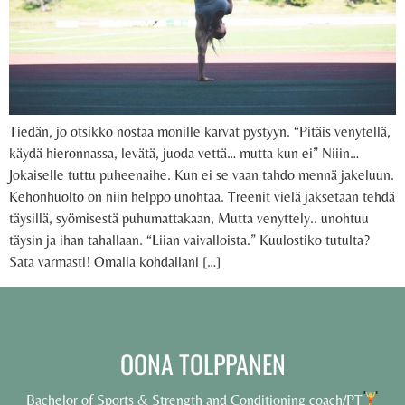
Tiedän, jo otsikko nostaa monille karvat pystyyn. “Pitäis venytellä,
käydä hieronnassa, levätä, juoda vettä… mutta kun ei” Niiin…
Jokaiselle tuttu puheenaihe. Kun ei se vaan tahdo mennä jakeluun.
Kehonhuolto on niin helppo unohtaa. Treenit vielä jaksetaan tehdä
täysillä, syömisestä puhumattakaan, Mutta venyttely.. unohtuu
täysin ja ihan tahallaan. “Liian vaivalloista.” Kuulostiko tutulta?
Sata varmasti! Omalla kohdallani […]
OONA TOLPPANEN
Bachelor of Sports & Strength and Conditioning coach/PT