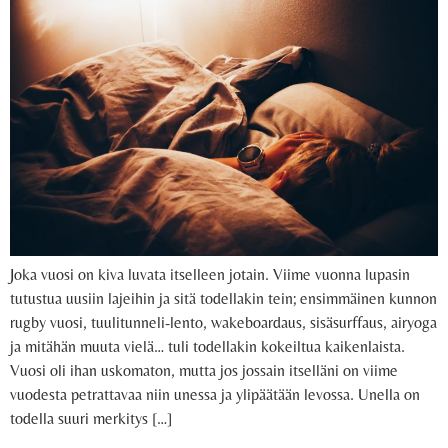
Joka vuosi on kiva luvata itselleen jotain. Viime vuonna lupasin
tutustua uusiin lajeihin ja sitä todellakin tein; ensimmäinen kunnon
rugby vuosi, tuulitunneli-lento, wakeboardaus, sisäsurffaus, airyoga
ja mitähän muuta vielä… tuli todellakin kokeiltua kaikenlaista.
Vuosi oli ihan uskomaton, mutta jos jossain itselläni on viime
vuodesta petrattavaa niin unessa ja ylipäätään levossa. Unella on
todella suuri merkitys […]